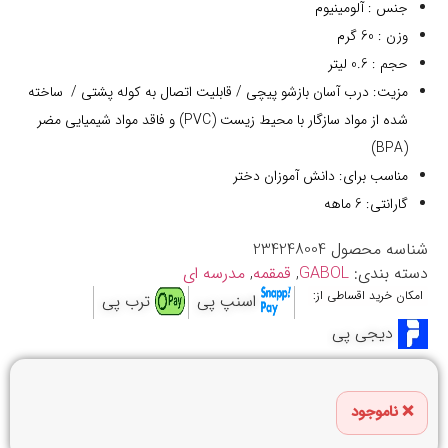
جنس : آلومینیوم
وزن : 60 گرم
حجم : 0.6 لیتر
مزیت: درب آسان بازشو پیچی / قابلیت اتصال به کوله پشتی / ساخته
شده از مواد سازگار با محیط زیست (PVC) و فاقد مواد شیمیایی مضر
(BPA)
مناسب برای: دانش آموزان دختر
گارانتی: 6 ماهه
شناسه محصول
234248004
دسته بندی:
GABOL
,
قمقمه
,
مدرسه ای
امکان خرید اقساطی از:
اسنپ پی
ترب پی
دیجی پی
ناموجود