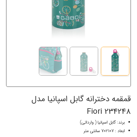
قمقمه دخترانه گابل اسپانیا مدل
234248 Fiori
برند: گابل اسپانیا ( وارداتی)
ابعاد : 7×21×7 سانتی متر