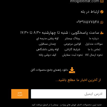
info@bisttar.com
ارتباط در بله
09398577548
ساعت پاسخگویی : شنبه تا چهارشنبه 8:30 تا 17:30
درباره ما
وبلاگ بیستتر
کوله پشتی مدرسه ای
سوالات متداول
قوانین مرجوعی
چمدان مسافرتی
تماس با ما
شرایط گارانتی
کوله پشتی دانشگاهی
نحوه ارسال کالا
نحوه ثبت سفارش
کیف دوشی زنانه
دانلود راهنمای جامع محصولات گابل
از آخرین اخبار ما مطلع باشید...
عضو
شوید
جدید ترین محصولات، اخبار، فروش های ویژه و… بیستتر را در ایمیل دریافت کنید