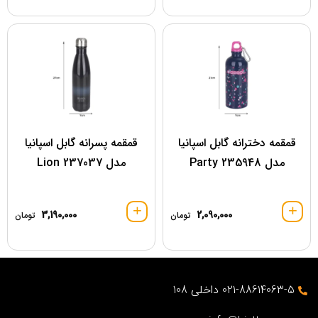
قمقمه دخترانه گابل اسپانیا
قمقمه پسرانه گابل اسپانیا
مدل 235948 Party
مدل 237037 Lion
3,190,000
2,090,000
تومان
تومان
021-88614063-5 داخلی 108