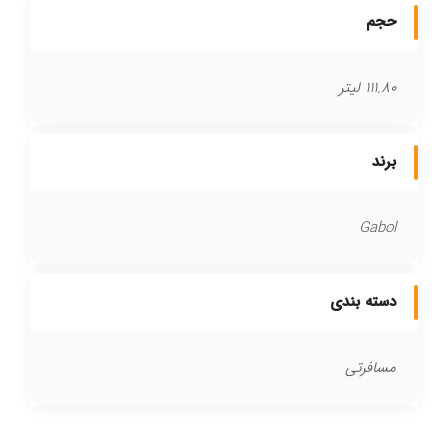
حجم
111.80 لیتر
برند
Gabol
دسته بندی
مسافرتی