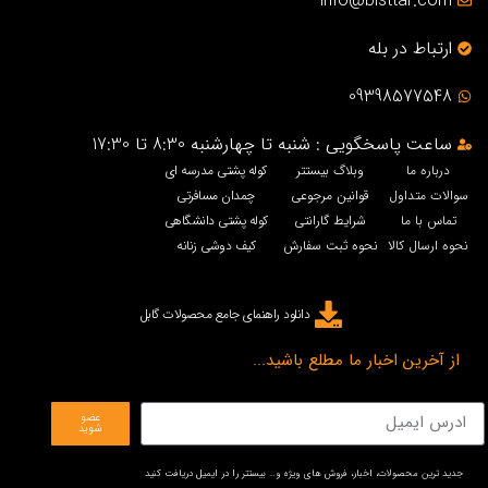
info@bisttar.com
ارتباط در بله
09398577548
ساعت پاسخگویی : شنبه تا چهارشنبه 8:30 تا 17:30
درباره ما
وبلاگ بیستتر
کوله پشتی مدرسه ای
سوالات متداول
قوانین مرجوعی
چمدان مسافرتی
تماس با ما
شرایط گارانتی
کوله پشتی دانشگاهی
نحوه ارسال کالا
نحوه ثبت سفارش
کیف دوشی زنانه
دانلود راهنمای جامع محصولات گابل
از آخرین اخبار ما مطلع باشید...
عضو
شوید
جدید ترین محصولات، اخبار، فروش های ویژه و… بیستتر را در ایمیل دریافت کنید