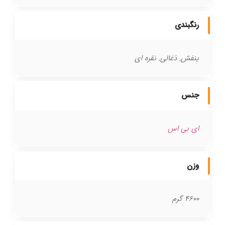
رنگبندی
بنفش, ذغالی, نقره ای
جنس
ای بی اس
وزن
4600 گرم