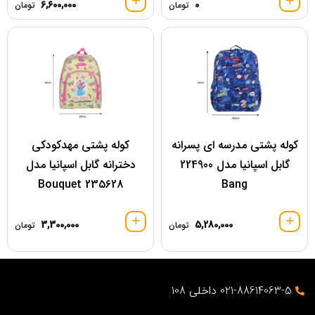
6,600,000
0
تومان
تومان
کوله پشتی مدرسه ای پسرانه
کوله پشتی مهدکودکی
گابل اسپانیا مدل 224900
دخترانه گابل اسپانیا مدل
Bouquet 235628
Bang
3,300,000
5,280,000
تومان
تومان
021-88614063-5 داخلی 108