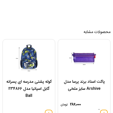
محصولات مشابه
پاکت اسناد برند پرسا مدل
کوله پشتی مدرسه ای پسرانه
Arshive سایز ملخی
گابل اسپانیا مدل 234866
Ball
286,000
تومان
–