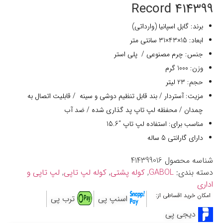
414399 Record
برند: گابل اسپانیا (وارداتی)
ابعاد: 15×43×31 سانتی متر
جنس: چرم مصنوعی / پلی استر
وزن: 1000 گرم
حجم: 23 لیتر
مزیت: آستردار / بند قابل تنظیم دوشی و سینه / قابلیت اتصال به
چمدان / محفظه لپ تاپ پد گذاری شده / ضد آب
مناسب برای: استفاده لپ تاپ “15.6
دارای گارانتی 5 ساله
شناسه محصول
414399016
دسته بندی:
GABOL
,
کوله پشتی
,
کوله لپ تاپی
,
لپ تاپی و
اداری
امکان خرید اقساطی از:
اسنپ پی
ترب پی
دیجی پی