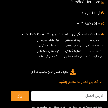
info@bisttar.com
ارتباط در بله
09398577548
ساعت پاسخگویی : شنبه تا چهارشنبه 8:30 تا 17:30
درباره ما
وبلاگ بیستتر
کوله پشتی مدرسه ای
سوالات متداول
قوانین مرجوعی
چمدان مسافرتی
تماس با ما
شرایط گارانتی
کوله پشتی دانشگاهی
نحوه ارسال کالا
نحوه ثبت سفارش
کیف دوشی زنانه
دانلود راهنمای جامع محصولات گابل
از آخرین اخبار ما مطلع باشید...
عضو
شوید
جدید ترین محصولات، اخبار، فروش های ویژه و… بیستتر را در ایمیل دریافت کنید