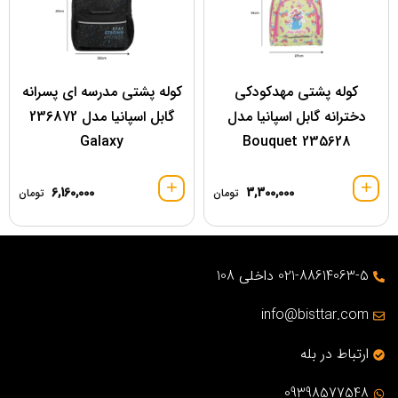
کوله پشتی مهدکودکی
کوله پشتی مدرسه ای پسرانه
دخترانه گابل اسپانیا مدل
گابل اسپانیا مدل 236872
Galaxy
Bouquet 235628
6,160,000
3,300,000
تومان
تومان
021-88614063-5 داخلی 108
info@bisttar.com
ارتباط در بله
09398577548