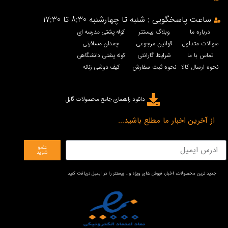
ساعت پاسخگویی : شنبه تا چهارشنبه 8:30 تا 17:30
درباره ما
وبلاگ بیستتر
کوله پشتی مدرسه ای
سوالات متداول
قوانین مرجوعی
چمدان مسافرتی
تماس با ما
شرایط گارانتی
کوله پشتی دانشگاهی
نحوه ارسال کالا
نحوه ثبت سفارش
کیف دوشی زنانه
دانلود راهنمای جامع محصولات گابل
از آخرین اخبار ما مطلع باشید...
عضو
شوید
جدید ترین محصولات، اخبار، فروش های ویژه و… بیستتر را در ایمیل دریافت کنید