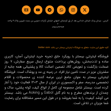
آدرس : میدان ونک خیابان خدامی بعد از پل کردستان انتهای خیابان آرارات جنوبی بن بست شیرین پلاک3 واحد
6
02188033974
کلیه حقوق این سایت متعلق به فروشگاه اینترنتی بیستتر می باشد bisttar.com
فروشگاه اینترنتی بیستتر با رویکرد خلق تجربه خرید اینترنتی آسان، کاربری
ساده و لذت‌بخش، روش‌های پرداخت متنوع، ارسال سریع سفارش، 7 روز
ضمانت بازگشت و تعویض کالا، تضمین اصالت کالا و پشتیبانی همه جانبه از
مشتریان عزیز در صدد تامین نیاز افراد در زمینه‌ ی مد و پوشاک است. فروشگاه
اینترنتی بیستتر به عنوان جامع ترین عرضه کننده ی محصولات و اقلام
تخصصی مدرسه، سفر و اکسسوری در ایران از سال 1403 فعالیت خود را آغاز
کرده است. بیستتر شامل مجموعه ای کامل از انواع کیف، کوله پشتی، ساک و
چمدان از برندهای مطرح و به نام گابل Gabol و Aoking می باشد. بیستتر
می کوشد کیفیت را به شما بفروشد و در طول این مسیر مشتاقانه برای رضایت
شما عزیزان در تلاش است.