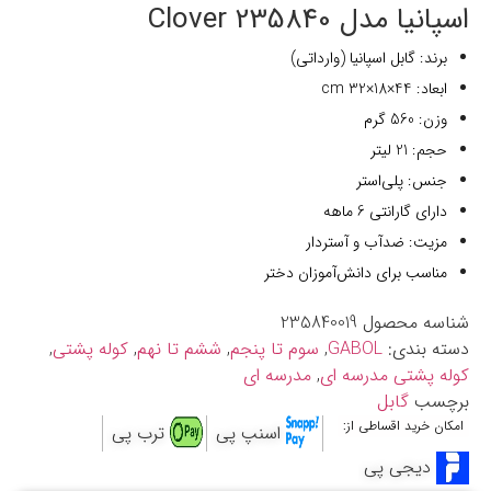
اسپانیا مدل 235840 Clover
برند: گابل اسپانیا (وارداتی)
ابعاد: 44×18×32 cm
وزن: 560 گرم
حجم: 21 لیتر
جنس: پلی‌استر
دارای گارانتی 6 ماهه
مزیت: ضدآب و آستردار
مناسب برای دانش‌آموزان دختر
شناسه محصول
235840019
دسته بندی:
GABOL
,
سوم تا پنجم
,
ششم تا نهم
,
کوله پشتی
,
کوله پشتی مدرسه ای
,
مدرسه ای
برچسب
گابل
امکان خرید اقساطی از:
اسنپ پی
ترب پی
دیجی پی