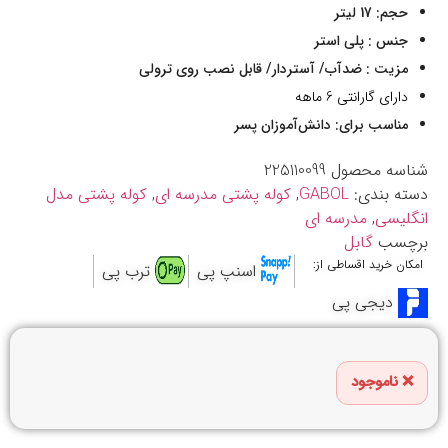
حجم: 17 لیتر
جنس : پلی استر
مزیت : ضدآب/ آستردار/ قابل نصب روی ترولی
دارای گارانتی 6 ماهه
مناسب برای: دانش‌آموزان پسر
شناسه محصول
225110099
دسته بندی:
GABOL
,
کوله پشتی مدرسه ای
,
کوله پشتی مدل
انگلیسی
,
مدرسه ای
برچسب
گابل
امکان خرید اقساطی از:
اسنپ پی
ترب پی
دیجی پی
ناموجود