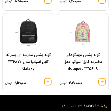
5,280,000
6,600,000
تومان
تومان
کوله پشتی مهدکودکی
کوله پشتی مدرسه ای پسرانه
دخترانه گابل اسپانیا مدل
گابل اسپانیا مدل 236872
Galaxy
Bouquet 235628
6,160,000
3,300,000
تومان
تومان
021-88614063-5 داخلی 108