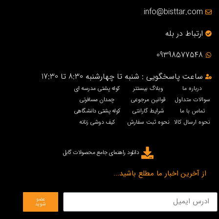
info@bisttar.com
ارتباط در بله
09398577548
ساعت پاسخگویی : شنبه تا چهارشنبه 8:30 تا 17:30
درباره ما
وبلاگ بیستتر
کوله پشتی مدرسه ای
سوالات متداول
قوانین مرجوعی
چمدان مسافرتی
تماس با ما
شرایط گارانتی
کوله پشتی دانشگاهی
نحوه ارسال کالا
نحوه ثبت سفارش
کیف دوشی زنانه
دانلود راهنمای جامع محصولات گابل
از آخرین اخبار ما مطلع باشید...
عضو
شوید