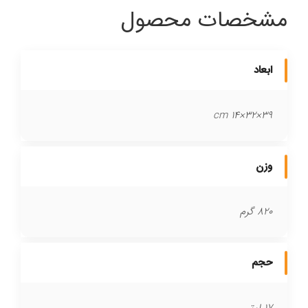
مشخصات محصول
ابعاد
39×32×14 cm
وزن
820 گرم
حجم