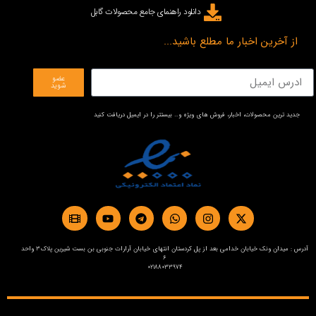
دانلود راهنمای جامع محصولات گابل
از آخرین اخبار ما مطلع باشید...
عضو
شوید
جدید ترین محصولات، اخبار، فروش های ویژه و… بیستتر را در ایمیل دریافت کنید
آدرس : میدان ونک خیابان خدامی بعد از پل کردستان انتهای خیابان آرارات جنوبی بن بست شیرین پلاک3 واحد
6
02188033974