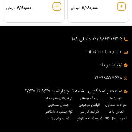
6,160,000
5,280,000
تومان
تومان
021-88614063-5 داخلی 108
info@bisttar.com
ارتباط در بله
09398577548
ساعت پاسخگویی : شنبه تا چهارشنبه 8:30 تا 17:30
درباره ما
وبلاگ بیستتر
کوله پشتی مدرسه ای
سوالات متداول
قوانین مرجوعی
چمدان مسافرتی
تماس با ما
شرایط گارانتی
کوله پشتی دانشگاهی
نحوه ارسال کالا
نحوه ثبت سفارش
کیف دوشی زنانه