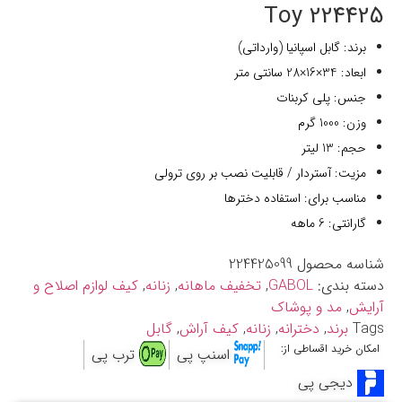
224425 Toy
برند: گابل اسپانیا (وارداتی)
ابعاد: 34×16×28 سانتی متر
جنس: پلی کربنات
وزن: 1000 گرم
حجم: 13 لیتر
مزیت: آستردار / قابلیت نصب بر روی ترولی
مناسب برای: استفاده دخترها
گارانتی: 6 ماهه
شناسه محصول
224425099
دسته بندی:
GABOL
,
تخفیف ماهانه
,
زنانه
,
کیف لوازم اصلاح و
آرایش
,
مد و پوشاک
Tags
برند
,
دخترانه
,
زنانه
,
کیف آراش
,
گابل
امکان خرید اقساطی از:
اسنپ پی
ترب پی
دیجی پی