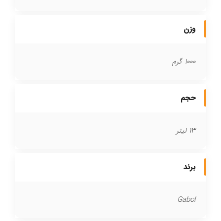
وزن
1000 گرم
حجم
13 لیتر
برند
Gabol