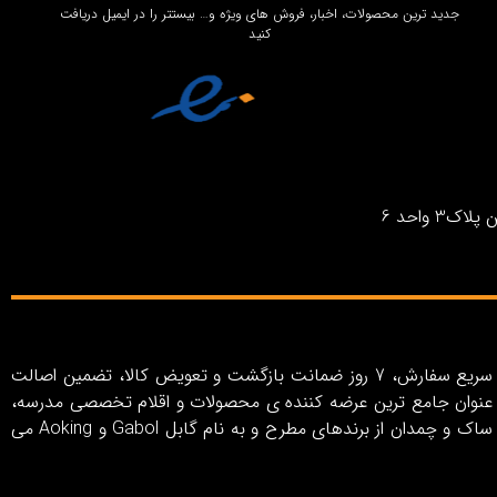
جدید ترین محصولات، اخبار، فروش های ویژه و… بیستتر را در ایمیل دریافت
کنید
واحد 6
فروشگاه اینترنتی بیستتر با رویکرد خلق تجربه خرید اینترنتی آسان، کاربری ساده و لذت‌بخش، روش‌های پرداخت متنوع، ارسال سریع سفارش، 7 روز ضمانت بازگشت و تعویض کالا، تضمین اصالت
ر به عنوان جامع ترین عرضه کننده ی محصولات و اقلام تخصصی مدرسه،
سفر و اکسسوری در ایران از سال 1403 فعالیت خود را آغاز کرده است. بیستتر شامل مجموعه ای کامل از انواع کیف، کوله پشتی، ساک و چمدان از برندهای مطرح و به نام گابل Gabol و Aoking می