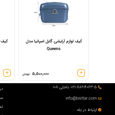
کیف لوازم آرایشی گابل اسپانیا مدل
کیف ل
Queens
5,500,000
تومان
021-88614063-5 داخلی 108
درب
سو
info@bisttar.com
تم
ارتباط در بله