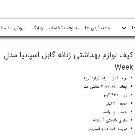
ا
جدیدترین ها
به وقت تخفیف
وبلاگ
فروش سازمان
کیف لوازم بهداشتی زنانه گابل اسپانیا مدل
Week
برند: گابل اسپانیا (وارداتی)
ابعاد: 30x20x20 سانتی متر
وزن: 430 گرم
حجم: 12 لیتر
جنس: پلی‌استر
دارای گارانتی 6 ماهه
مزیت: ضدآب و آستردار