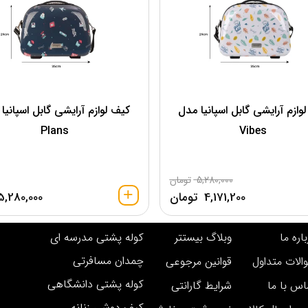
وازم آرایشی گابل اسپانیا مدل
کیف لوازم آرایشی گابل اسپانیا
Plans
Vibes
5,280,000
تومان
4,171,200
تومان
5,280,000
اره ما
وبلاگ بیستتر
کوله پشتی مدرسه ای
چمدان مسافرتی
الات متداول
قوانین مرجوعی
کوله پشتی دانشگاهی
اس با ما
شرایط گارانتی
کیف دوشی زنانه