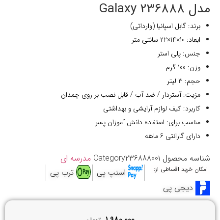
مدل 236888 Galaxy
برند: گابل اسپانیا (وارداتی)
ابعاد: 10×14×22 سانتی متر
جنس: پلی استر
وزن: 100 گرم
حجم: 3 لیتر
مزیت: آستردار / ضد آب / قابل نصب بر روی چمدان
کاربرد: کیف لوازم آرایشی و بهداشتی
مناسب برای: استفاده دانش آموزان پسر
دارای گارانتی 6 ماهه
شناسه محصول
236888001
Category
مدرسه ای
امکان خرید اقساطی از:
اسنپ پی
ترب پی
دیجی پی
1,980,000