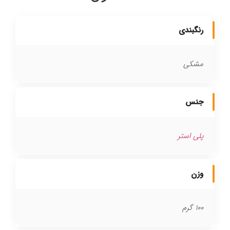
رنگبندی
مشکی
جنس
پلی استر
وزن
100 گرم