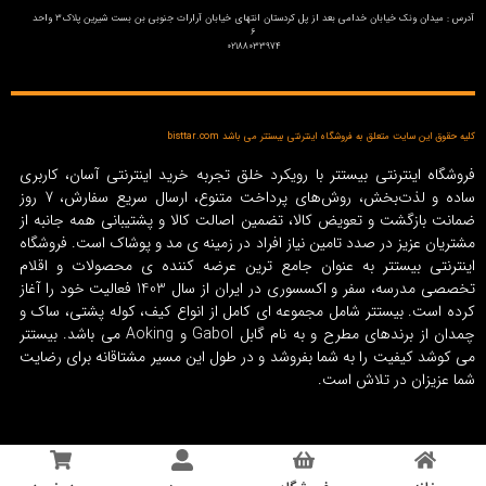
آدرس : میدان ونک خیابان خدامی بعد از پل کردستان انتهای خیابان آرارات جنوبی بن بست شیرین پلاک3 واحد
6
02188033974
کلیه حقوق این سایت متعلق به فروشگاه اینترنتی بیستتر می باشد bisttar.com
فروشگاه اینترنتی بیستتر با رویکرد خلق تجربه خرید اینترنتی آسان، کاربری
ساده و لذت‌بخش، روش‌های پرداخت متنوع، ارسال سریع سفارش، 7 روز
ضمانت بازگشت و تعویض کالا، تضمین اصالت کالا و پشتیبانی همه جانبه از
مشتریان عزیز در صدد تامین نیاز افراد در زمینه‌ ی مد و پوشاک است. فروشگاه
اینترنتی بیستتر به عنوان جامع ترین عرضه کننده ی محصولات و اقلام
تخصصی مدرسه، سفر و اکسسوری در ایران از سال 1403 فعالیت خود را آغاز
کرده است. بیستتر شامل مجموعه ای کامل از انواع کیف، کوله پشتی، ساک و
چمدان از برندهای مطرح و به نام گابل Gabol و Aoking می باشد. بیستتر
می کوشد کیفیت را به شما بفروشد و در طول این مسیر مشتاقانه برای رضایت
شما عزیزان در تلاش است.